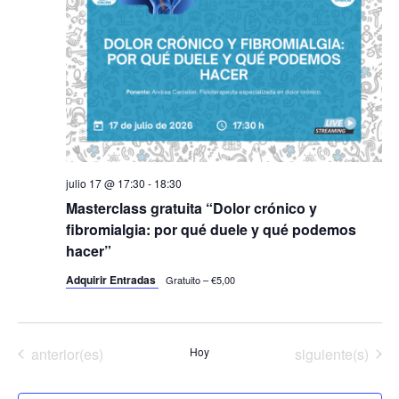
julio 17 @ 17:30
-
18:30
Masterclass gratuita “Dolor crónico y
fibromialgia: por qué duele y qué podemos
hacer”
Adquirir Entradas
Gratuito – €5,00
Eventos
Eventos
anterior(es)
Hoy
siguiente(s)