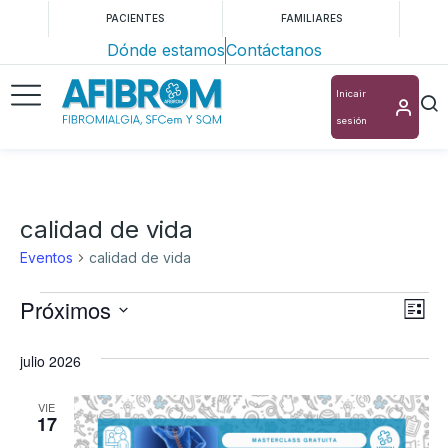
PACIENTES
FAMILIARES
Dónde estamos
Contáctanos
Inicair
sesión
calidad de vida
Eventos
calidad de vida
Próximos
Nav
Na
Lista
Selecciona
de
de
julio 2026
la
vis
vis
fecha.
de
VIE
17
Ev