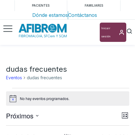
PACIENTES
FAMILIARES
Dónde estamos
Contáctanos
Inicair
sesión
dudas frecuentes
Eventos
dudas frecuentes
No hay eventos programados.
Aviso
Próximos
Nav
Na
Lista
Selecciona
de
de
la