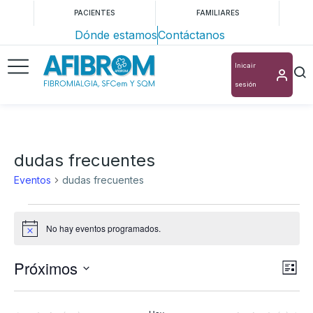
PACIENTES
FAMILIARES
Dónde estamos
Contáctanos
Inicair
sesión
dudas frecuentes
Eventos
dudas frecuentes
No hay eventos programados.
Aviso
Próximos
Nav
Na
Lista
Selecciona
de
de
la