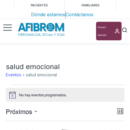
PACIENTES
FAMILIARES
Dónde estamos
Contáctanos
Inicair
sesión
salud emocional
Eventos
salud emocional
No hay eventos programados.
Aviso
Próximos
Nav
Na
Lista
Selecciona
de
de
la