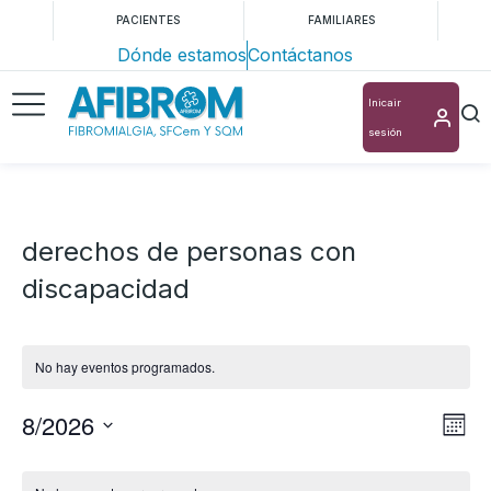
PACIENTES
FAMILIARES
Dónde estamos
Contáctanos
Inicair
sesión
derechos de personas con
discapacidad
No hay eventos programados.
8/2026
Nav
Na
Mes
Selecciona
de
de
Calendario
la