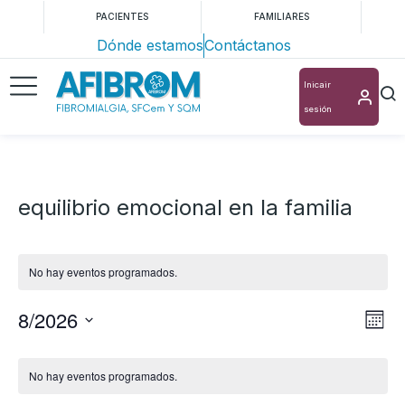
PACIENTES
FAMILIARES
Dónde estamos
Contáctanos
Inicair
sesión
equilibrio emocional en la familia
No hay eventos programados.
8/2026
Nav
Na
Mes
Selecciona
de
de
Calendario
la
vis
No hay eventos programados.
vis
de
fecha.