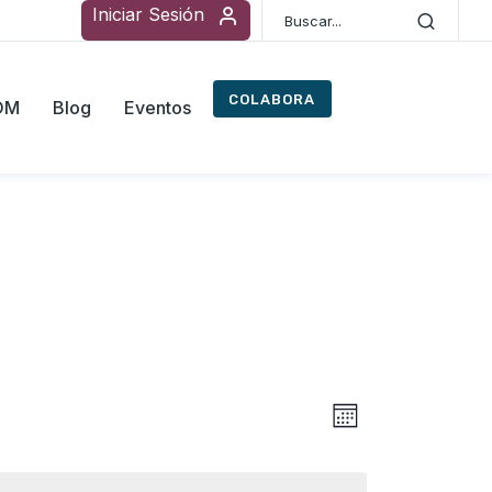
Iniciar Sesión
COLABORA
ROM
Blog
Eventos
Navegac
Navegaci
Mes
de
de