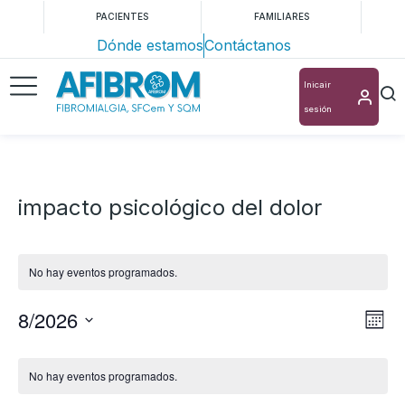
PACIENTES
FAMILIARES
Dónde estamos
Contáctanos
Inicair
sesión
impacto psicológico del dolor
No hay eventos programados.
8/2026
Nav
Na
Mes
Selecciona
de
de
Calendario
la
vis
No hay eventos programados.
vis
de
fecha.