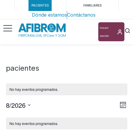
PACIENTES
FAMILIARES
Dónde estamos
Contáctanos
Inicair
sesión
pacientes
No hay eventos programados.
8/2026
Nav
Na
Mes
Selecciona
de
de
Calendario
la
vis
No hay eventos programados.
vis
de
fecha.