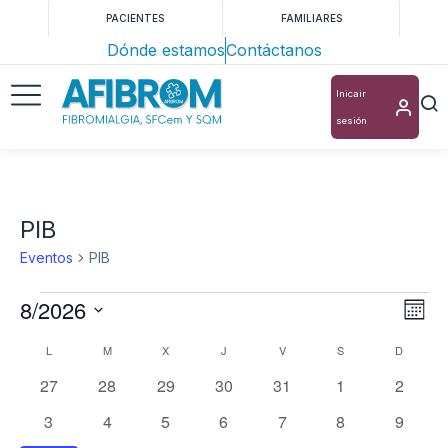
PACIENTES
FAMILIARES
Dónde estamos
Contáctanos
Inicair
sesión
PIB
Eventos
PIB
8/2026
Nav
Na
Mes
Selecciona
de
de
Calendario
L
M
X
J
V
S
D
la
vis
0
0
0
0
0
0
0
vis
27
28
29
30
31
1
2
de
fecha.
de
eventos
eventos
eventos
eventos
eventos
eventos
evento
0
0
0
0
0
0
0
3
4
5
6
7
8
9
Eventos
Ev
eventos
eventos
eventos
eventos
eventos
eventos
evento