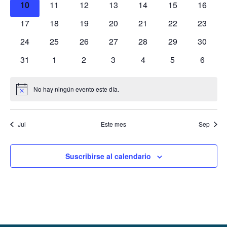
0
0
0
0
0
0
0
10
11
12
13
14
15
16
eventos
eventos
eventos
eventos
eventos
eventos
eventos
0
0
0
0
0
0
0
17
18
19
20
21
22
23
eventos
eventos
eventos
eventos
eventos
eventos
eventos
0
0
0
0
0
0
0
24
25
26
27
28
29
30
eventos
eventos
eventos
eventos
eventos
eventos
eventos
0
0
0
0
0
0
0
31
1
2
3
4
5
6
eventos
eventos
eventos
eventos
eventos
eventos
evento
No hay ningún evento este día.
Aviso
Jul
Este mes
Sep
Suscribirse al calendario