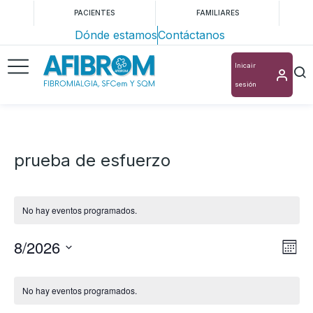
PACIENTES
FAMILIARES
Dónde estamos
Contáctanos
Inicair
sesión
prueba de esfuerzo
No hay eventos programados.
8/2026
Nav
Na
Mes
Selecciona
de
de
Calendario
la
vis
No hay eventos programados.
vis
de
fecha.