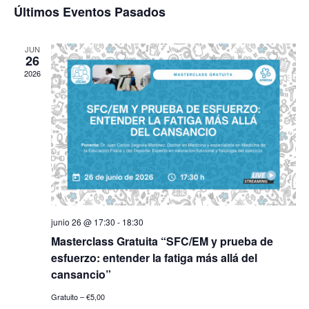
de
Últimos Eventos Pasados
Eventos
Ev
JUN
26
2026
junio 26 @ 17:30
-
18:30
Masterclass Gratuita “SFC/EM y prueba de
esfuerzo: entender la fatiga más allá del
cansancio”
Gratuito – €5,00