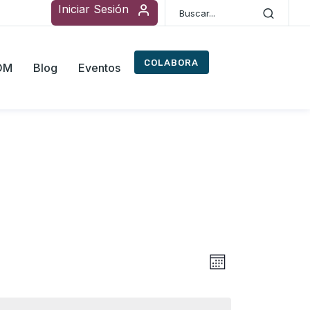
Iniciar Sesión
COLABORA
ROM
Blog
Eventos
Navegac
Navegaci
Mes
de
de