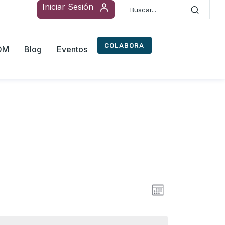
Iniciar Sesión
COLABORA
ROM
Blog
Eventos
Navegac
Navegaci
Mes
de
de