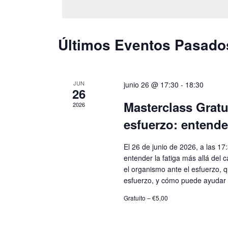
fecha.
Últimos Eventos Pasado
Calendario
de
JUN
junio 26 @ 17:30
-
18:30
Eventos
26
Masterclass Grat
2026
esfuerzo: entender
El 26 de junio de 2026, a las 1
entender la fatiga más allá del
el organismo ante el esfuerzo, q
esfuerzo, y cómo puede ayudar 
Gratuito – €5,00