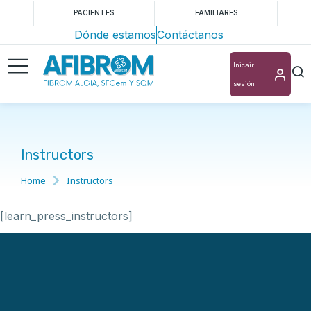
PACIENTES
FAMILIARES
Dónde estamos
Contáctanos
Inicair
sesión
Instructors
Home
Instructors
You are here:
[learn_press_instructors]