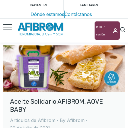
PACIENTES
FAMILIARES
Dónde estamos
Contáctanos
Inicair
sesión
Aceite Solidario AFIBROM, AOVE
BABY
Artículos de Afibrom
By
Afibrom
20 de julio de 2021