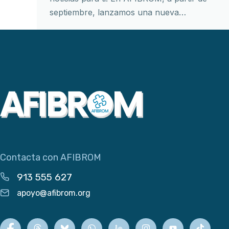
septiembre, lanzamos una nueva…
Contacta con AFIBROM
913 555 627
apoyo@afibrom.org