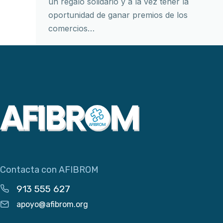
un regalo solidario y a la vez tener la
oportunidad de ganar premios de los
comercios…
Contacta con AFIBROM
913 555 627
apoyo@afibrom.org