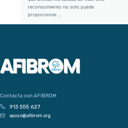
reconocimiento no solo puede
proporcionar…
Contacta con AFIBROM
913 555 627
apoyo@afibrom.org