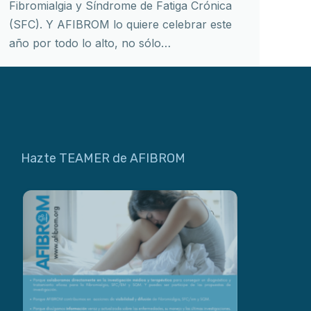
Fibromialgia y Síndrome de Fatiga Crónica
(SFC). Y AFIBROM lo quiere celebrar este
año por todo lo alto, no sólo…
Hazte TEAMER de AFIBROM