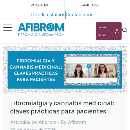
PACIENTES
FAMILIARES
Dónde estamos
Contáctanos
Inicair
sesión
Fibromialgia y cannabis medicinal:
claves prácticas para pacientes
Artículos de Afibrom
By
Afibrom
29 de enero de 2026