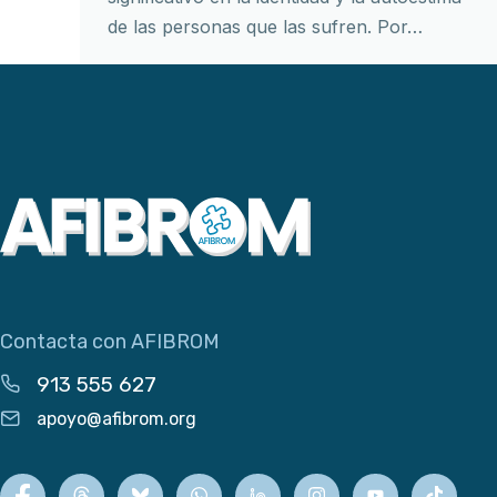
de las personas que las sufren. Por…
Contacta con AFIBROM
913 555 627
apoyo@afibrom.org