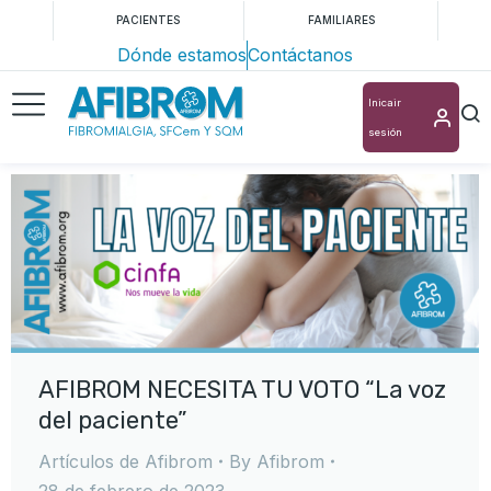
PACIENTES
FAMILIARES
Dónde estamos
Contáctanos
Inicair
sesión
AFIBROM NECESITA TU VOTO “La voz
del paciente”
Artículos de Afibrom
By
Afibrom
28 de febrero de 2023