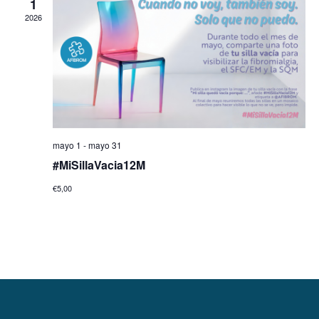
1
2026
mayo 1
-
mayo 31
#MiSillaVacia12M
€5,00