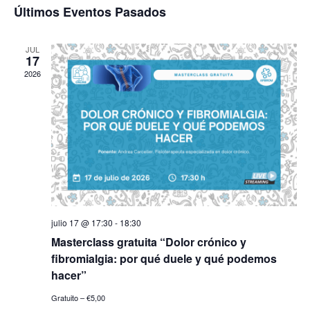
de
Últimos Eventos Pasados
Eventos
Ev
JUL
17
2026
julio 17 @ 17:30
-
18:30
Masterclass gratuita “Dolor crónico y
fibromialgia: por qué duele y qué podemos
hacer”
Gratuito – €5,00