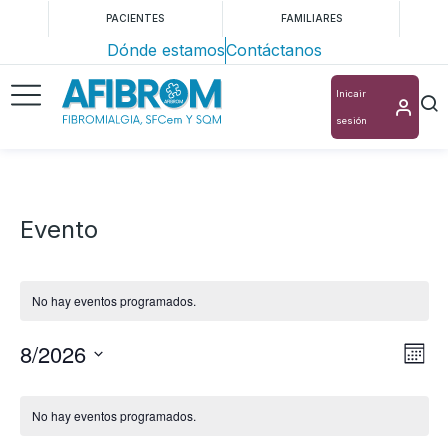
PACIENTES
FAMILIARES
Dónde estamos
Contáctanos
Inicair
sesión
Evento
No hay eventos programados.
8/2026
Nav
Na
Mes
Selecciona
de
de
Calendario
la
vis
No hay eventos programados.
vis
de
fecha.