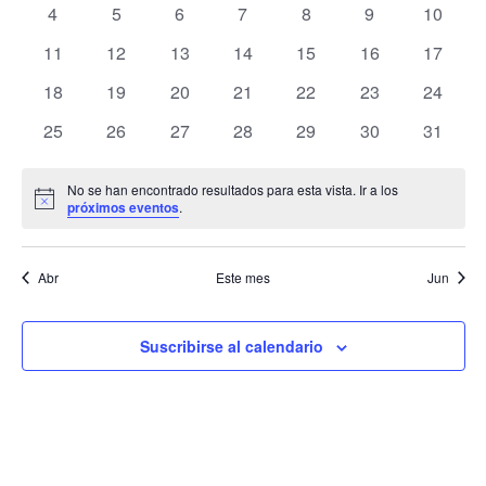
de
0
0
0
0
0
0
0
4
5
6
7
8
9
10
Eventos
Ev
eventos
eventos
eventos
eventos
eventos
eventos
eventos
0
0
0
0
0
0
0
11
12
13
14
15
16
17
eventos
eventos
eventos
eventos
eventos
eventos
eventos
0
0
0
0
0
0
0
18
19
20
21
22
23
24
eventos
eventos
eventos
eventos
eventos
eventos
eventos
0
0
0
0
0
0
0
25
26
27
28
29
30
31
eventos
eventos
eventos
eventos
eventos
eventos
eventos
No se han encontrado resultados para esta vista. Ir a los
Aviso
próximos eventos
.
Abr
Este mes
Jun
Suscribirse al calendario