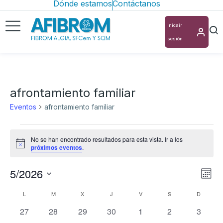
Dónde estamos
Contáctanos
Inicair
sesión
afrontamiento familiar
Eventos
afrontamiento familiar
No se han encontrado resultados para esta vista. Ir a los
Aviso
próximos eventos
.
5/2026
Nav
Na
Mes
Selecciona
de
de
Calendario
L
M
X
J
V
S
D
la
vis
0
0
0
0
0
0
0
vis
27
28
29
30
1
2
3
de
fecha.
eventos
eventos
eventos
eventos
eventos
eventos
evento