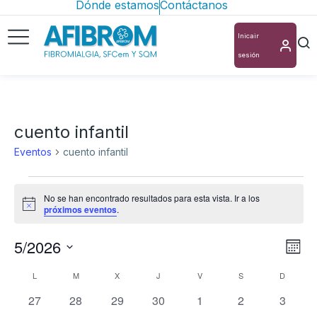
Dónde estamos
Contáctanos
Inicair
sesión
cuento infantil
Eventos
cuento infantil
No se han encontrado resultados para esta vista. Ir a los
Aviso
próximos eventos
.
5/2026
Nav
Na
Mes
Selecciona
de
de
Calendario
L
M
X
J
V
S
D
la
vis
0
0
0
0
0
0
0
vis
27
28
29
30
1
2
3
de
fecha.
eventos
eventos
eventos
eventos
eventos
eventos
evento