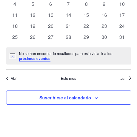
de
0
0
0
0
0
0
0
4
5
6
7
8
9
10
Eventos
Ev
eventos
eventos
eventos
eventos
eventos
eventos
eventos
0
0
0
0
0
0
0
11
12
13
14
15
16
17
eventos
eventos
eventos
eventos
eventos
eventos
eventos
0
0
0
0
0
0
0
18
19
20
21
22
23
24
eventos
eventos
eventos
eventos
eventos
eventos
eventos
0
0
0
0
0
0
0
25
26
27
28
29
30
31
eventos
eventos
eventos
eventos
eventos
eventos
eventos
No se han encontrado resultados para esta vista. Ir a los
Aviso
próximos eventos
.
Abr
Este mes
Jun
Suscribirse al calendario