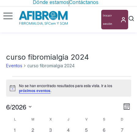
Dónde estamos
Contáctanos
Inicair
sesión
curso fibromialgia 2024
Eventos
curso fibromialgia 2024
No se han encontrado resultados para esta vista. Ir a los
Aviso
próximos eventos
.
6/2026
Nav
Na
Mes
Selecciona
de
de
Calendario
L
M
X
J
V
S
D
la
vis
0
0
0
0
0
0
0
vis
1
2
3
4
5
6
7
de
fecha.
eventos
eventos
eventos
eventos
eventos
eventos
evento