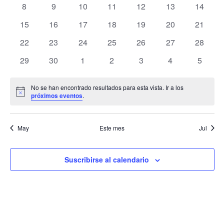
de
0
0
0
0
0
0
0
8
9
10
11
12
13
14
Eventos
Ev
eventos
eventos
eventos
eventos
eventos
eventos
eventos
0
0
0
0
0
0
0
15
16
17
18
19
20
21
eventos
eventos
eventos
eventos
eventos
eventos
eventos
0
0
0
0
0
0
0
22
23
24
25
26
27
28
eventos
eventos
eventos
eventos
eventos
eventos
eventos
0
0
0
0
0
0
0
29
30
1
2
3
4
5
eventos
eventos
eventos
eventos
eventos
eventos
evento
No se han encontrado resultados para esta vista. Ir a los
Aviso
próximos eventos
.
May
Este mes
Jul
Suscribirse al calendario