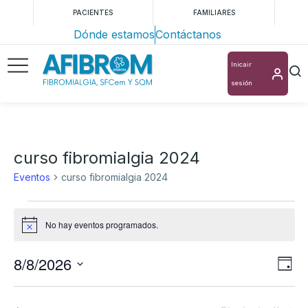
PACIENTES
FAMILIARES
Dónde estamos
Contáctanos
Inicair
sesión
curso fibromialgia 2024
Eventos
curso fibromialgia 2024
No hay eventos programados.
Aviso
8/8/2026
Nav
Na
Día
Selecciona
de
de
la