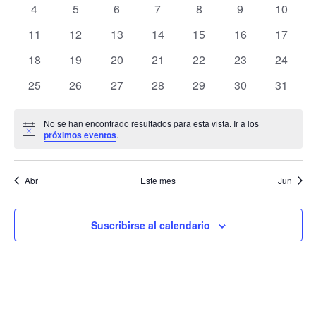
de
0
0
0
0
0
0
0
4
5
6
7
8
9
10
Eventos
Ev
eventos
eventos
eventos
eventos
eventos
eventos
eventos
0
0
0
0
0
0
0
11
12
13
14
15
16
17
eventos
eventos
eventos
eventos
eventos
eventos
eventos
0
0
0
0
0
0
0
18
19
20
21
22
23
24
eventos
eventos
eventos
eventos
eventos
eventos
eventos
0
0
0
0
0
0
0
25
26
27
28
29
30
31
eventos
eventos
eventos
eventos
eventos
eventos
eventos
No se han encontrado resultados para esta vista. Ir a los
Aviso
próximos eventos
.
Abr
Este mes
Jun
Suscribirse al calendario