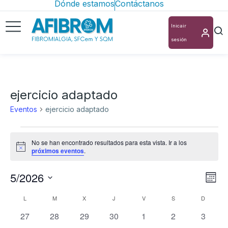
Dónde estamos
Contáctanos
Inicair
sesión
ejercicio adaptado
Eventos
ejercicio adaptado
No se han encontrado resultados para esta vista. Ir a los
Aviso
próximos eventos
.
5/2026
Nav
Na
Mes
Selecciona
de
de
Calendario
L
M
X
J
V
S
D
la
vis
0
0
0
0
0
0
0
vis
27
28
29
30
1
2
3
de
fecha.
eventos
eventos
eventos
eventos
eventos
eventos
evento