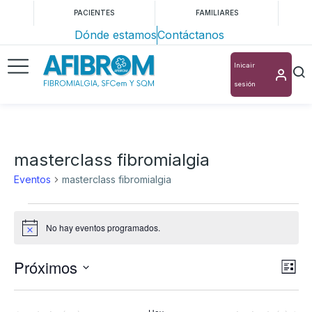
PACIENTES
FAMILIARES
Dónde estamos
Contáctanos
Inicair
sesión
masterclass fibromialgia
Eventos
masterclass fibromialgia
No hay eventos programados.
Aviso
Próximos
Nav
Na
Lista
Selecciona
de
de
la