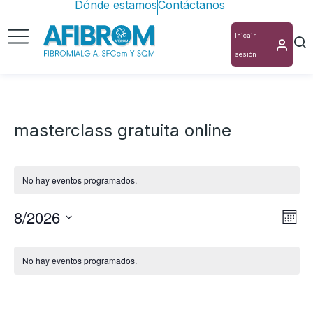
Dónde estamos
Contáctanos
Inicair
sesión
masterclass gratuita online
No hay eventos programados.
8/2026
Nav
Na
Mes
Selecciona
de
de
Calendario
la
vis
No hay eventos programados.
vis
de
fecha.
de
Eventos
Ev