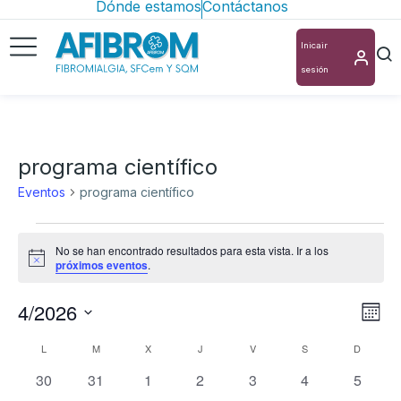
Dónde estamos
Contáctanos
Inicair
sesión
programa científico
Eventos
programa científico
No se han encontrado resultados para esta vista. Ir a los
Aviso
próximos eventos
.
4/2026
Nav
Na
Mes
Selecciona
de
de
Calendario
L
M
X
J
V
S
D
la
vis
0
0
0
0
0
0
0
vis
30
31
1
2
3
4
5
de
fecha.
eventos
eventos
eventos
eventos
eventos
eventos
evento