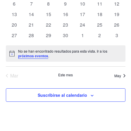
de
0
0
0
0
0
0
0
6
7
8
9
10
11
12
Eventos
Ev
eventos
eventos
eventos
eventos
eventos
eventos
eventos
0
0
0
0
0
0
0
13
14
15
16
17
18
19
eventos
eventos
eventos
eventos
eventos
eventos
eventos
0
0
0
0
0
0
0
20
21
22
23
24
25
26
eventos
eventos
eventos
eventos
eventos
eventos
eventos
0
0
0
0
0
0
0
27
28
29
30
1
2
3
eventos
eventos
eventos
eventos
eventos
eventos
evento
No se han encontrado resultados para esta vista. Ir a los
Aviso
próximos eventos
.
Mar
Este mes
May
Suscribirse al calendario