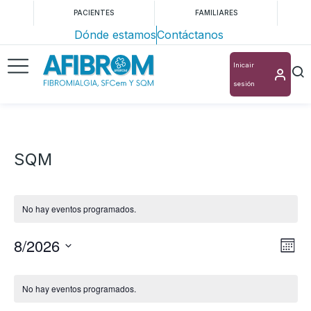
PACIENTES
FAMILIARES
Dónde estamos
Contáctanos
Inicair
sesión
SQM
No hay eventos programados.
8/2026
Nav
Na
Mes
Selecciona
de
de
Calendario
la
vis
No hay eventos programados.
vis
de
fecha.