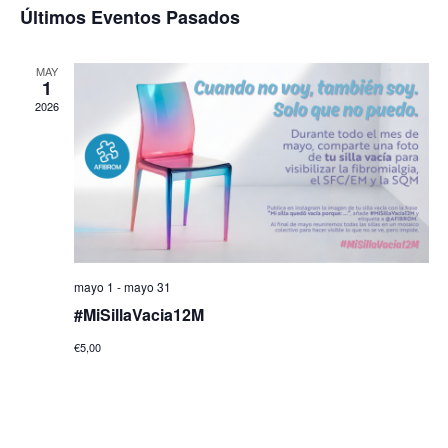
de
Últimos Eventos Pasados
Eventos
Ev
MAY
1
2026
mayo 1
-
mayo 31
#MiSillaVacia12M
€5,00