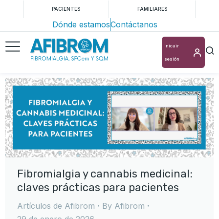
PACIENTES
FAMILIARES
Dónde estamos
Contáctanos
Inicair
sesión
Fibromialgia y cannabis medicinal:
claves prácticas para pacientes
Artículos de Afibrom
By
Afibrom
29 de enero de 2026