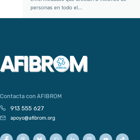
personas en todo el…
Contacta con AFIBROM
913 555 627
apoyo@afibrom.org