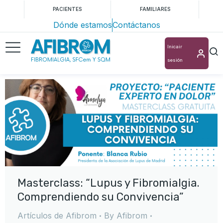
PACIENTES
FAMILIARES
Dónde estamos
Contáctanos
Inicair
sesión
Masterclass: “Lupus y Fibromialgia.
Comprendiendo su Convivencia”
Artículos de Afibrom
By
Afibrom