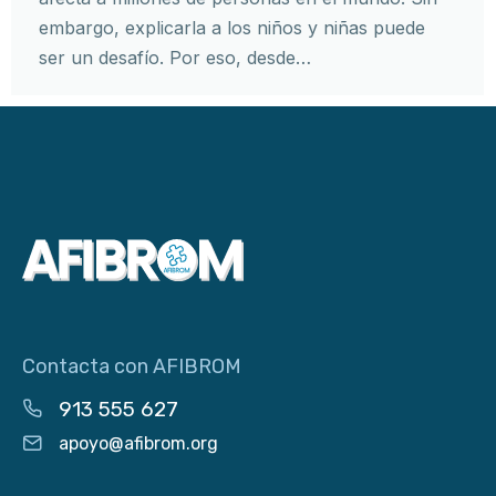
embargo, explicarla a los niños y niñas puede
ser un desafío. Por eso, desde…
Contacta con AFIBROM
913 555 627
apoyo@afibrom.org