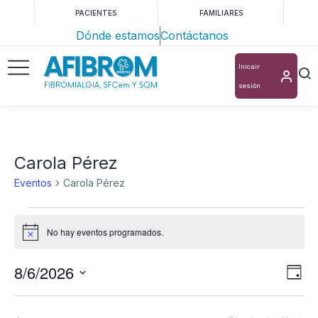
PACIENTES
FAMILIARES
Dónde estamos
Contáctanos
Inicair
sesión
Carola Pérez
Eventos
Carola Pérez
No hay eventos programados.
Aviso
8/6/2026
Nav
Na
Día
Selecciona
de
de
la