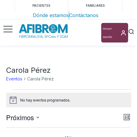
PACIENTES
FAMILIARES
Dónde estamos
Contáctanos
Inicair
sesión
Carola Pérez
Eventos
Carola Pérez
No hay eventos programados.
Aviso
Próximos
Nav
Na
Lista
Selecciona
de
de
la