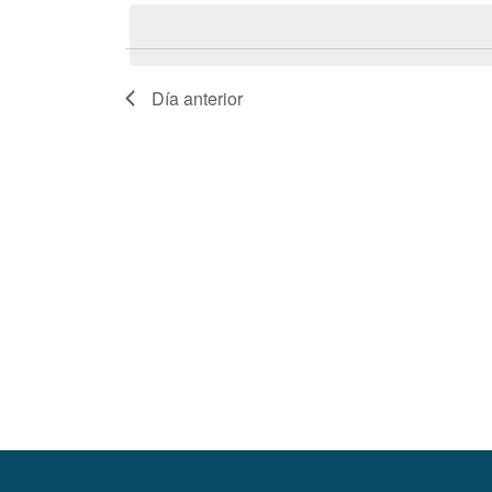
la
fecha.
Día anterior