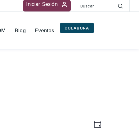
Iniciar Sesión
COLABORA
ROM
Blog
Eventos
Navegac
Navegaci
Día
de