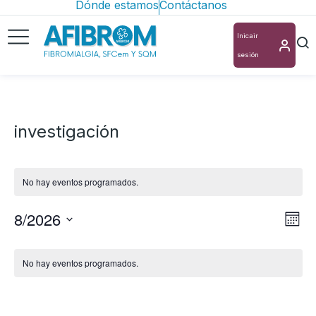
Dónde estamos
Contáctanos
Inicair
sesión
investigación
No hay eventos programados.
8/2026
Nav
Na
Mes
Selecciona
de
de
Calendario
la
vis
No hay eventos programados.
vis
de
fecha.
de
Eventos
Ev