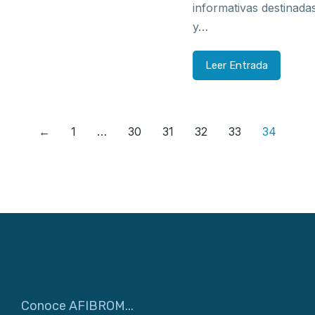
informativas destinada
y…
Leer Entrada
←
1
…
30
31
32
33
34
Conoce AFIBROM...