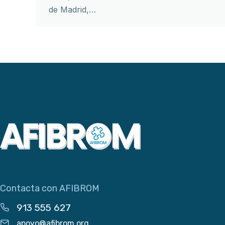
de Madrid,…
Contacta con AFIBROM
913 555 627
apoyo@afibrom.org