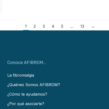
1
2
3
4
5
…
13
→
Conoce AFIBROM...
La fibromialgia
¿Quiénes Somos AFIBROM?
¿Cómo te ayudamos?
¿Por qué asociarte?