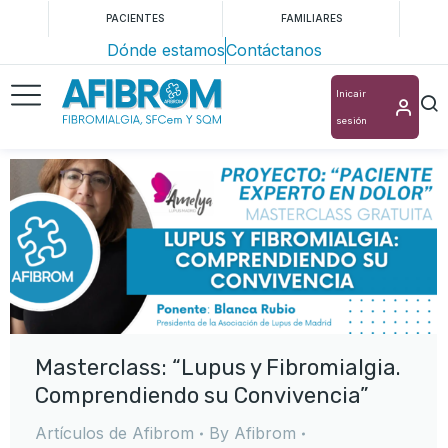
PACIENTES
FAMILIARES
Dónde estamos
Contáctanos
Inicair
sesión
Masterclass: “Lupus y Fibromialgia.
Comprendiendo su Convivencia”
Artículos de Afibrom
By
Afibrom