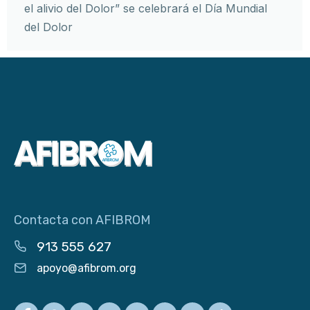
el alivio del Dolor” se celebrará el Día Mundial
del Dolor
Contacta con AFIBROM
913 555 627
apoyo@afibrom.org