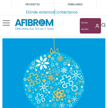
PACIENTES
FAMILIARES
Dónde estamos
Contáctanos
Inicair
sesión