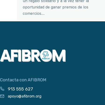
un regalo solidario y a la vez tener la
oportunidad de ganar premios de los
comercios…
Contacta con AFIBROM
913 555 627
apoyo@afibrom.org