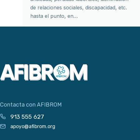
de relaciones sociales, discapacidad, etc.
hasta el punto, en…
Contacta con AFIBROM
913 555 627
apoyo@afibrom.org