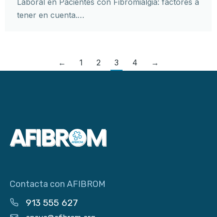
Laboral en Pacientes con Fibromialgia: factores a
tener en cuenta.…
←
1
2
3
4
→
Contacta con AFIBROM
913 555 627