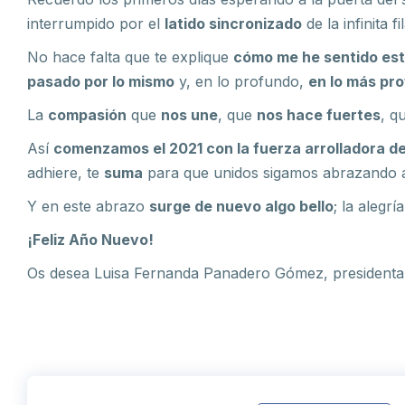
interrumpido por el
latido sincronizado
de la infinita fil
No hace falta que te explique
cómo me he sentido es
pasado por lo mismo
y, en lo profundo,
en lo más pr
La
compasión
que
nos une
, que
nos hace fuertes
, q
Así
comenzamos el 2021 con la fuerza arrolladora d
adhiere, te
suma
para que unidos sigamos abrazando a
Y en este abrazo
surge de nuevo algo bello
; la alegrí
¡Feliz Año Nuevo!
Os desea Luisa Fernanda Panadero Gómez, presiden