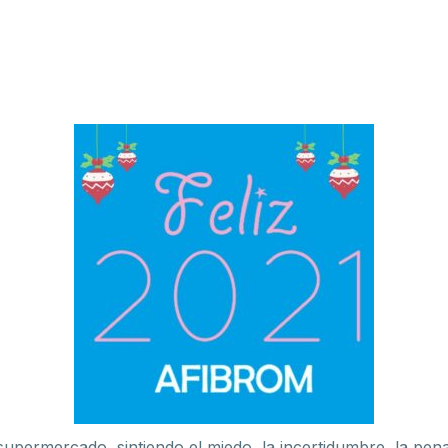
upermercado, sintiendo el miedo, la incertidumbre, la pena,