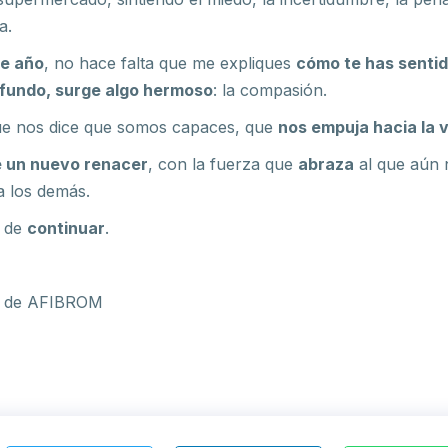
a.
te año
, no hace falta que me expliques
cómo te has sentid
ofundo, surge algo hermoso
: la compasión.
ue nos dice que somos capaces, que
nos empuja hacia la 
e un nuevo renacer
, con la fuerza que
abraza
al que aún n
 los demás.
a de
continuar
.
ta de AFIBROM