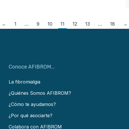
←
1
…
9
10
11
12
13
…
18
→
Conoce AFIBROM...
La fibromialgia
¿Quiénes Somos AFIBROM?
¿Cómo te ayudamos?
¿Por qué asociarte?
Colabora con AFIBROM